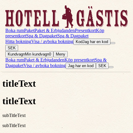
Boka rum
Paket
Paket & Erbjudanden
Presentkort
Köp
presentkort
Spa & Dagpaket
Spa & Dagpaket
Hitta bokning
Visa / avboka bokning
Kod
Jag har en kod
SEK
Kundvagn
Min kundvagn
0
Meny
Boka rum
Paket & Erbjudanden
Köp presentkort
Spa &
Dagpaket
Visa / avboka bokning
Jag har en kod
SEK
titleText
titleText
subTitleText
subTitleText